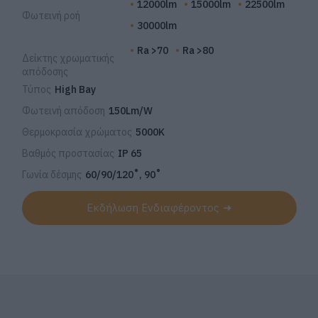
12000lm
15000lm
22500lm
Φωτεινή ροή
30000lm
Ra >70
Ra >80
Δείκτης χρωματικής
απόδοσης
Τύπος
High Bay
Φωτεινή απόδοση
150Lm/W
Θερμοκρασία χρώματος
5000K
Βαθμός προστασίας
IP 65
Γωνία δέσμης
60/90/120˚, 90˚
Εκδήλωση Ενδιαφέροντος