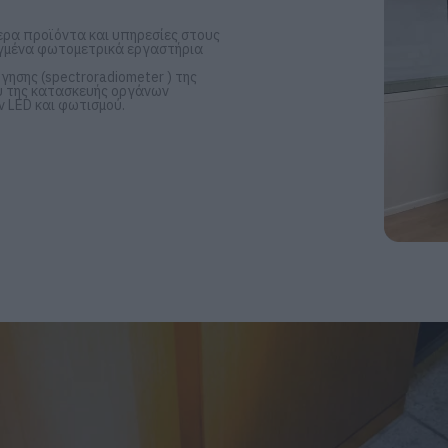
ερα προϊόντα και υπηρεσίες στους
λιγμένα φωτομετρικά εργαστήρια
ησης (spectroradiometer ) της
ου της κατασκευής οργάνων
 LED και φωτισμού.