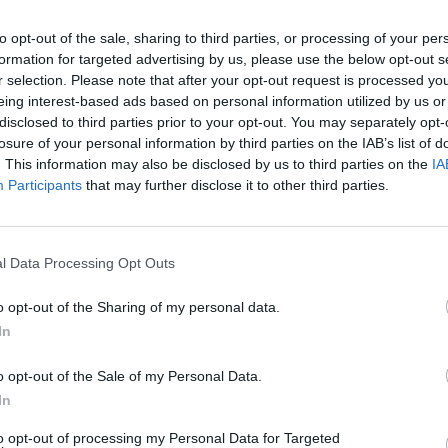
to opt-out of the sale, sharing to third parties, or processing of your per
έροντος
formation for targeted advertising by us, please use the below opt-out s
r selection. Please note that after your opt-out request is processed y
eing interest-based ads based on personal information utilized by us or
disclosed to third parties prior to your opt-out. You may separately opt-
losure of your personal information by third parties on the IAB’s list of
BIGLED HIGH BAY UFO
. This information may also be disclosed by us to third parties on the
IA
Participants
that may further disclose it to other third parties.
l Data Processing Opt Outs
Εταιρεία*
o opt-out of the Sharing of my personal data.
In
Email*
o opt-out of the Sale of my Personal Data.
In
Πόλη*
to opt-out of processing my Personal Data for Targeted