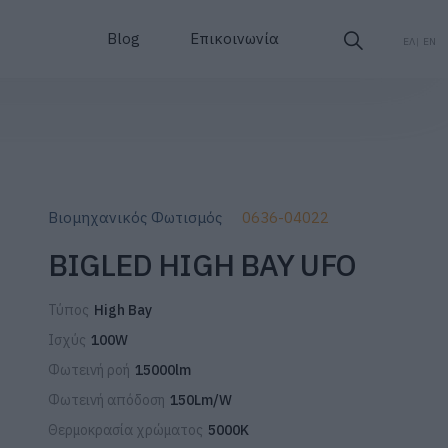
Blog
Επικοινωνία
ΕΛ
EN
Βιομηχανικός Φωτισμός
0636-04022
BIGLED HIGH BAY UFO
Τύπος
High Bay
Ισχύς
100W
Φωτεινή ροή
15000lm
Φωτεινή απόδοση
150Lm/W
Θερμοκρασία χρώματος
5000K