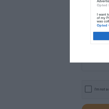
Advertis
Opted 
Ταχ. Κωδ.
I want t
of my P
was col
Μήνυμα
Opted 