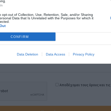
ing.
In
Αντικείμενο Εταιρείας
o opt-out of Collection, Use, Retention, Sale, and/or Sharing
ersonal Data that Is Unrelated with the Purposes for which it
lected.
Out
CONFIRM
Data Deletion
Data Access
Privacy Policy
Αποδέχομαι τους όρους και τι