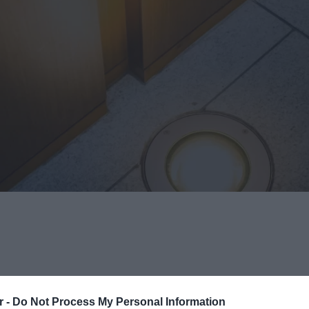
r -
Do Not Process My Personal Information
Εκδήλωση Ενδιαφέροντος