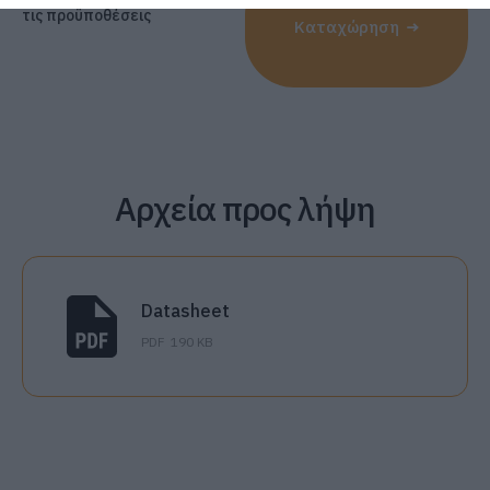
τις προϋποθέσεις
Καταχώρηση
Αρχεία προς λήψη
Datasheet
PDF
190 KB