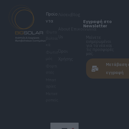
Προϊο
Λύσεις
Blog
ντα
Εγγραφή στο
Newsletter
About
Επικοινωνία
Φωτο
Us
Μείνετε
βολταϊ
ενημερωμένοι
κά
για τα νέα και
τις προσφορές
Όροι
Φωτισ
μας.
μός
Χρήσης
Μετάβαση 
Φορτι
στές
εγγραφή
Μπατ
αρίες
Μετατ
ροπείς