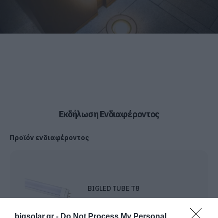
Εκδήλωση Ενδιαφέροντος
Προϊόν ενδιαφέροντος
BIGLED TUBE T8
bigsolar.gr -
Do Not Process My Personal