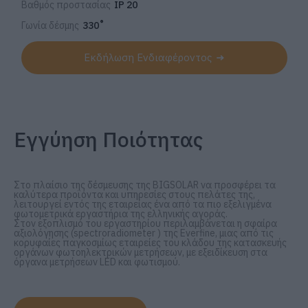
Βαθμός προστασίας
IP 20
Γωνία δέσμης
330˚
Εκδήλωση Ενδιαφέροντος
Εγγύηση Ποιότητας
Στο πλαίσιο της δέσμευσης της BIGSOLAR να προσφέρει τα
καλύτερα προϊόντα και υπηρεσίες στους πελάτες της,
λειτουργεί εντός της εταιρείας ένα από τα πιο εξελιγμένα
φωτομετρικά εργαστήρια της ελληνικής αγοράς.
Στον εξοπλισμό του εργαστηρίου περιλαμβάνεται η σφαίρα
αξιολόγησης (spectroradiometer ) της Everfine, μιας από τις
κορυφαίες παγκοσμίως εταιρείες του κλάδου της κατασκευής
οργάνων φωτοηλεκτρικών μετρήσεων, με εξειδίκευση στα
όργανα μετρήσεων LED και φωτισμού.