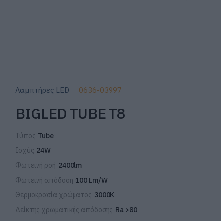
Λαμπτήρες LED
0636-03997
BIGLED TUBE T8
Τύπος
Tube
Ισχύς
24W
Φωτεινή ροή
2400lm
Φωτεινή απόδοση
100 Lm/W
Θερμοκρασία χρώματος
3000K
Δείκτης χρωματικής απόδοσης
Ra >80