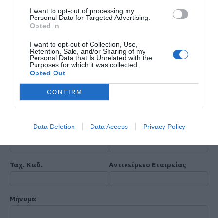
BYD HVS
I want to opt-out of processing my
Personal Data for Targeted Advertising.
Opted In
I want to opt-out of Collection, Use,
Retention, Sale, and/or Sharing of my
Personal Data that Is Unrelated with the
Όνομα*
Εταιρεία*
Purposes for which it was collected.
Opted Out
CONFIRM
Τηλέφωνο*
Email*
Data Deletion
Data Access
Privacy Policy
Νομός*
Πόλη*
Ταχ. Κωδ.
Αντικείμενο Εταιρείας
Μήνυμα