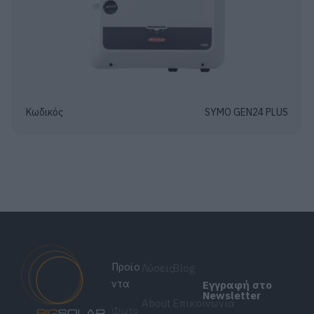
Κωδικός
SYMO GEN24 PLUS
Προϊο
Λύσεις
Blog
ντα
Εγγραφή στο
Newsletter
About
Επικοινωνία
Φωτο