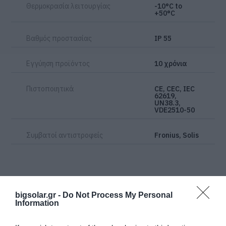
Θερμοκρασία λειτουργίας
-10°C to
+50°C
Βαθμός προστασίας
IP 55
Εγγύηση προϊόντος
10 χρόνια
Πιστοποιητικά
CE, CEC, IEC
62619,
UN38.3,
VDE2510-50
Συμβατοί αντιστροφείς
Fronius, Solis
bigsolar.gr -
Do Not Process My Personal
Information