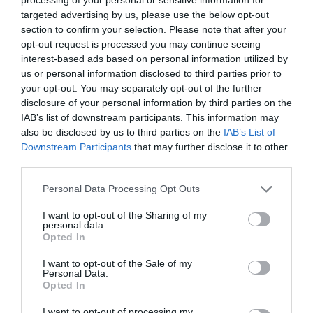
targeted advertising by us, please use the below opt-out
section to confirm your selection. Please note that after your
opt-out request is processed you may continue seeing
interest-based ads based on personal information utilized by
ΛΑΜΠΑ G4
us or personal information disclosed to third parties prior to
your opt-out. You may separately opt-out of the further
disclosure of your personal information by third parties on the
IAB’s list of downstream participants. This information may
also be disclosed by us to third parties on the
IAB’s List of
Όνομα*
Εταιρεία*
Downstream Participants
that may further disclose it to other
third parties.
Personal Data Processing Opt Outs
Τηλέφωνο*
Email*
I want to opt-out of the Sharing of my
personal data.
Opted In
Νομός*
Πόλη*
I want to opt-out of the Sale of my
Personal Data.
Opted In
Ταχ. Κωδ.
Αντικείμενο Εταιρείας
I want to opt-out of processing my