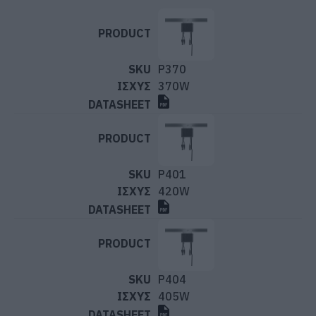
P370
370W
P401
420W
P404
405W