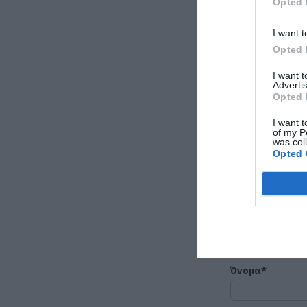
Opted 
I want t
Opted 
I want 
Advertis
Opted 
Προϊόν ενδιαφ
I want t
of my P
was col
Opted 
Όνομα*