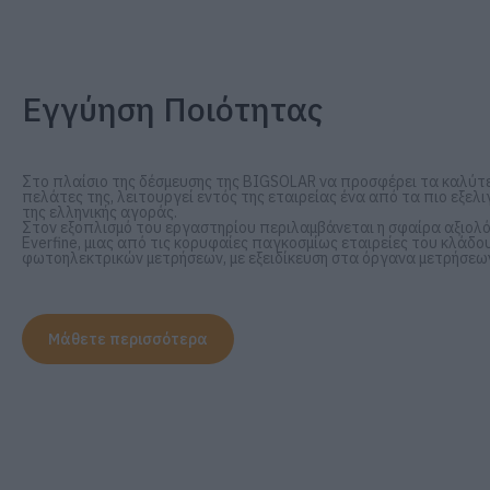
Εγγύηση Ποιότητας
Στο πλαίσιο της δέσμευσης της BIGSOLAR να προσφέρει τα καλύτ
πελάτες της, λειτουργεί εντός της εταιρείας ένα από τα πιο εξε
της ελληνικής αγοράς.
Στον εξοπλισμό του εργαστηρίου περιλαμβάνεται η σφαίρα αξιολόγ
Everfine, μιας από τις κορυφαίες παγκοσμίως εταιρείες του κλάδ
φωτοηλεκτρικών μετρήσεων, με εξειδίκευση στα όργανα μετρήσεων
Μάθετε περισσότερα