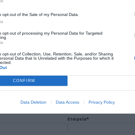
In
o opt-out of the Sale of my Personal Data.
In
to opt-out of processing my Personal Data for Targeted
Εκδήλωση Ενδιαφέροντος
ing.
In
έροντος
o opt-out of Collection, Use, Retention, Sale, and/or Sharing
ersonal Data that Is Unrelated with the Purposes for which it
lected.
Out
CONFIRM
SPOT MR16
Data Deletion
Data Access
Privacy Policy
Εταιρεία*