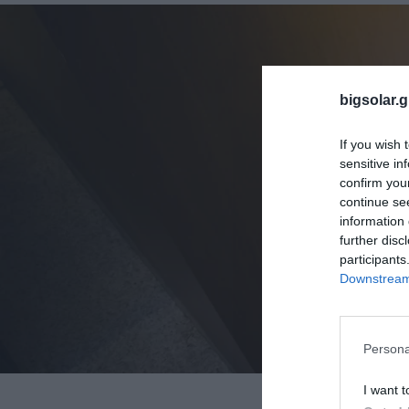
bigsolar.g
If you wish 
sensitive in
confirm you
continue se
information 
further disc
participants
Downstream 
Persona
I want t