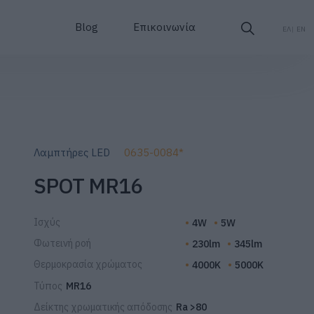
Blog
Επικοινωνία
ΕΛ
EN
Λαμπτήρες LED
0635-0084*
SPOT MR16
Ισχύς
4W
5W
Φωτεινή ροή
230lm
345lm
Θερμοκρασία χρώματος
4000K
5000K
Τύπος
MR16
Δείκτης χρωματικής απόδοσης
Ra >80