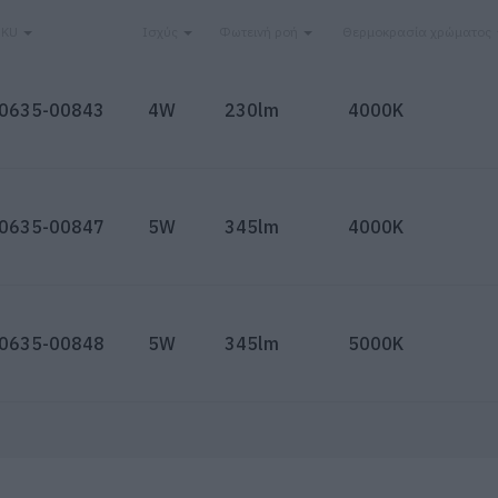
SKU
Ισχύς
Φωτεινή ροή
Θερμοκρασία χρώματος
0635-00843
4W
230lm
4000K
0635-00847
5W
345lm
4000K
0635-00848
5W
345lm
5000K