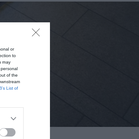
sonal or
ection to
ou may
 personal
out of the
 downstream
B’s List of