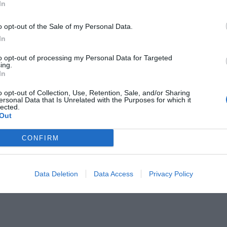
In
Οροφής Φωτιστικά
Ο
o opt-out of the Sale of my Personal Data.
In
to opt-out of processing my Personal Data for Targeted
ing.
In
o opt-out of Collection, Use, Retention, Sale, and/or Sharing
ersonal Data that Is Unrelated with the Purposes for which it
lected.
Out
CONFIRM
Data Deletion
Data Access
Privacy Policy
Κωδικός
0635-02686
Κ