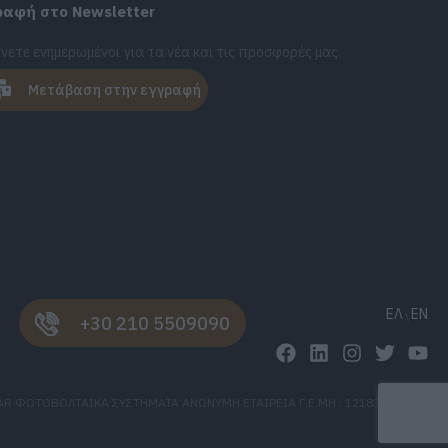
ραφή στο Newsletter
νετε ενημερωμένοι για τα νέα και τις προσφορές μας.
Μετάβαση στην εγγραφή
ΕΛ
EN
+30 210 5509090
AR ΦΩΤΟΒΟΛΤΑΪΚΑ ΣΥΣΤΗΜΑΤΑ ΑΝΩΝΥΜΗ ΕΤΑΙΡΕΙΑ Γ.Ε.ΜΗ.: 121836707000