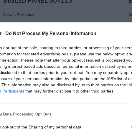
BIGLED PANEL 30×120
Οροφής Φωτιστικά
Ο
r -
Do Not Process My Personal Information
to opt-out of the sale, sharing to third parties, or processing of your per
formation for targeted advertising by us, please use the below opt-out s
r selection. Please note that after your opt-out request is processed y
eing interest-based ads based on personal information utilized by us or
disclosed to third parties prior to your opt-out. You may separately opt-
losure of your personal information by third parties on the IAB’s list of
. This information may also be disclosed by us to third parties on the
IA
Participants
that may further disclose it to other third parties.
Κωδικός
0635-02*
Κ
l Data Processing Opt Outs
BIGLED PANEL 60×60
o opt-out of the Sharing of my personal data.