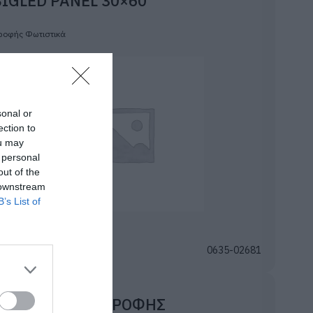
BIGLED PANEL 30×60
ροφής Φωτιστικά
sonal or
ection to
ou may
 personal
out of the
 downstream
B’s List of
ωδικός
0635-02681
BIGLED PANEL ΟΡΟΦΗΣ