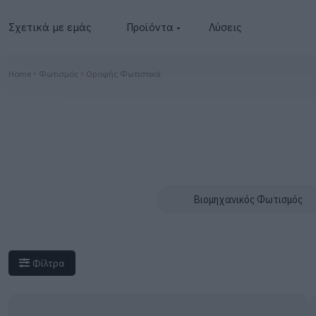
Σχετικά με εμάς
Προϊόντα
Λύσεις
Φωτοβολταϊκά
Home
Φωτισμός
Οροφής Φωτιστικά
Μετατροπείς
Μπαταρίες
BESS
Φωτισμός
Βιομηχανικός Φωτισμός
Φορτιστές
Φίλτρα