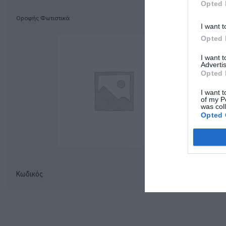
Opted 
Οροφής Φωτιστικά
I want t
Opted 
I want 
Advertis
Opted 
I want t
of my P
was col
Opted 
Κωδικός
0635*