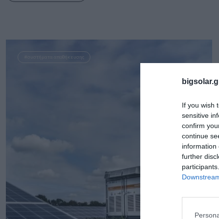
#συστήματα αποθήκευσης
bigsolar.g
If you wish 
sensitive in
confirm you
continue se
information 
further disc
participants
Downstream 
Persona