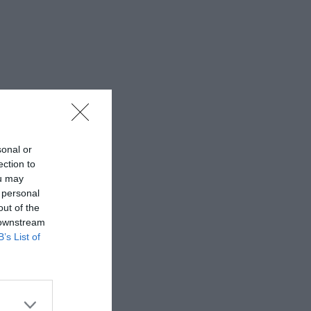
sonal or
ection to
ou may
 personal
out of the
 downstream
B’s List of