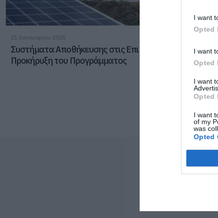
I want t
Opted 
21 Ιανουαρίου 2025
Συστήματα Αποθήκευσης στις Επιχειρήσεις –
I want t
Προκήρυξη του Προγράμματος
Opted 
I want 
Advertis
Opted 
I want t
of my P
was col
Opted 