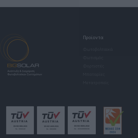
Προϊοντα
Φωτοβολταϊκά
Φωτισμός
Φορτιστές
Μπαταρίες
Μετατροπείς