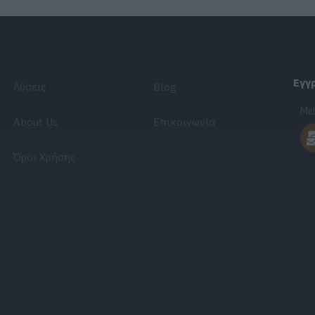
Εγγ
Λύσεις
Blog
Μεί
About Us
Επικοινωνία
Όροι Χρήσης