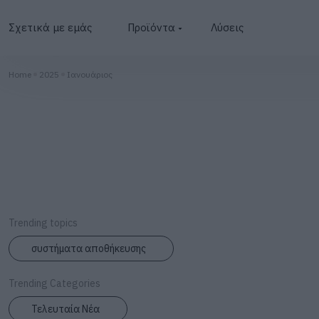
Σχετικά με εμάς
Προϊόντα
Λύσεις
Φωτοβολταϊκά
Home
2025
Ιανουάριος
Μετατροπείς
Μπαταρίες
BESS
Φωτισμός
Φορτιστές
Trending topics
συστήματα αποθήκευσης
Trending Categories
Τελευταία Νέα