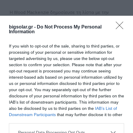
Η Wood Mackenzie δημοσίευσε τη λίστα με την
κατάταξη κατασκευαστών φωτοβολταϊκών πάνελ
bigsolar.gr -
Do Not Process My Personal
για το 2023. Η εταιρεία αξιολόγησε 30
Information
κατασκευαστές με εννέα κριτήρια: εμπειρία
κατασκευής, παραγωγική ικανότητα, καθετοποίηση
If you wish to opt-out of the sale, sharing to third parties, or
παραγωγής, ποσοστά χρήσης δυναμικότητας,
processing of your personal or sensitive information for
targeted advertising by us, please use the below opt-out
ωριμότητα τεχνολογίας, R&D, οικονομικές
section to confirm your selection. Please note that after your
καταστάσεις, συμμόρφωση με τα κριτήρια ESG,
opt-out request is processed you may continue seeing
εταιρική κοινωνική ευθύνη (CSR) και διαθεσιμότητα
interest-based ads based on personal information utilized by
us or personal information disclosed to third parties prior to
πιστοποιήσεων τρίτων.
your opt-out. You may separately opt-out of the further
disclosure of your personal information by third parties on the
Η JA Solar πήρε την πρώτη θέση στην κατάταξη με
IAB’s list of downstream participants. This information may
βαθμολογία 82,9, ακολουθούμενη από την Trina Solar
also be disclosed by us to third parties on the
IAB’s List of
Downstream Participants
that may further disclose it to other
με 81,7, την JinkoSolar με 80,8, την Canadian Solar με
third parties.
78,5 και τις Longi και Risen που μοιράζονται την
πέμπτη θέση με 78,0. Τις άλλες έξι θέσεις κατέλαβαν
Personal Data Processing Opt Outs