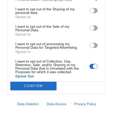
οι Tongwei με 77,6, Astronergy με 76,3, Hanwha
I want to opt-out of the Sharing of my
personal data.
Qcells με 75,8, DMEGC με 74,1, Elite Solar με 71,4 και
Opted In
Boviet Solar με 71,2.
I want to opt-out of the Sale of my
Personal Data.
Πηγή:
https://www.pv-magazine.com
Opted In
I want to opt-out of processing my
Personal Data for Targeted Advertising.
Opted In
Προϊο
Λύσεις
Blog
I want to opt-out of Collection, Use,
Retention, Sale, and/or Sharing of my
ντα
Εγγραφή στο
Personal Data that Is Unrelated with the
Newsletter
Purposes for which it was collected.
About
Επικοινωνία
Φωτο
Opted Out
Us
Μείνετε
βολταϊ
ενημερωμένοι
κά
CONFIRM
για τα νέα και
τις προσφορές
Όροι
Φωτισ
μας.
μός
Χρήσης
Μετάβαση 
Data Deletion
Data Access
Privacy Policy
Φορτι
στές
εγγραφή