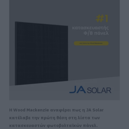
Η Wood Mackenzie αναφέρει πως η JA Solar
κατέλαβε την πρώτη θέση στη λίστα των
κατασκευαστών φωτοβολταϊκών πάνελ.