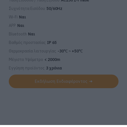
Τάση Εισόδου / Τάση Εξόδου
AC230 1-Phase
Συχνότητα Εισόδου
50/60Hz
Wi-Fi
Ναι
APP
Ναι
Bluetooth
Ναι
Βαθμός προστασίας
IP 65
Θερμοκρασία λειτουργίας
-30℃ ~ +50℃
Μέγιστο Υψόμετρο
< 2000m
Εγγύηση προϊόντος
3 χρόνια
Εκδήλωση Ενδιαφέροντος