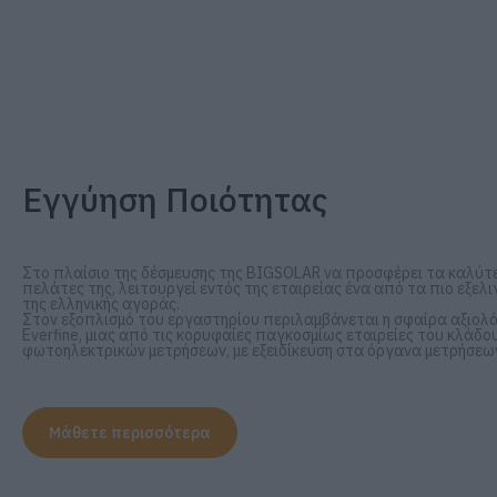
Εγγύηση Ποιότητας
Στο πλαίσιο της δέσμευσης της BIGSOLAR να προσφέρει τα καλύτ
πελάτες της, λειτουργεί εντός της εταιρείας ένα από τα πιο εξε
της ελληνικής αγοράς.
Στον εξοπλισμό του εργαστηρίου περιλαμβάνεται η σφαίρα αξιολόγ
Everfine, μιας από τις κορυφαίες παγκοσμίως εταιρείες του κλάδ
φωτοηλεκτρικών μετρήσεων, με εξειδίκευση στα όργανα μετρήσεων
Μάθετε περισσότερα