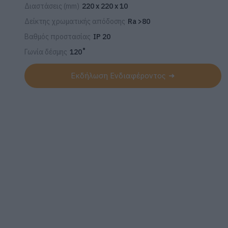
Διαστάσεις (mm)
220 x 220 x 10
Δείκτης χρωματικής απόδοσης
Ra >80
Βαθμός προστασίας
IP 20
Γωνία δέσμης
120˚
Εκδήλωση Ενδιαφέροντος