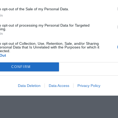
Εταιρεία*
o opt-out of the Sale of my Personal Data.
In
to opt-out of processing my Personal Data for Targeted
Email*
ing.
In
o opt-out of Collection, Use, Retention, Sale, and/or Sharing
Πόλη*
ersonal Data that Is Unrelated with the Purposes for which it
lected.
Out
Αντικείμενο Εταιρείας
CONFIRM
Data Deletion
Data Access
Privacy Policy