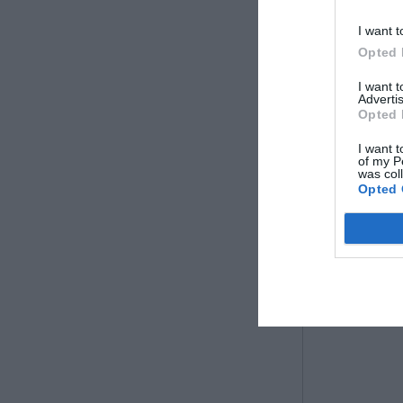
Όνομα*
I want t
Opted 
I want 
Τηλέφωνο*
Advertis
Opted 
I want t
Νομός*
of my P
was col
Opted 
Ταχ. Κωδ.
Μήνυμα