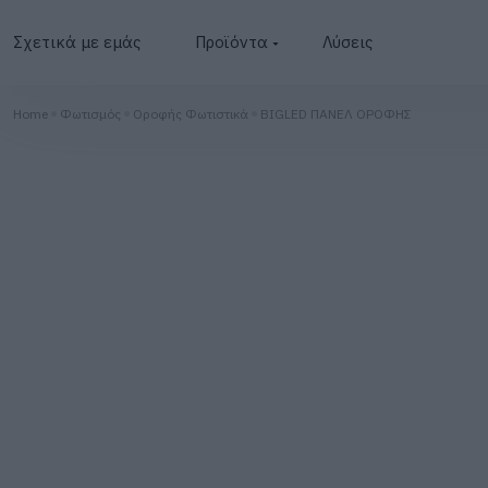
Σχετικά με εμάς
Προϊόντα
Λύσεις
Φωτοβολταϊκά
Home
Φωτισμός
Οροφής Φωτιστικά
BIGLED ΠΑΝΕΛ ΟΡΟΦΗΣ
Μετατροπείς
Μπαταρίες
BESS
Φωτισμός
Φορτιστές