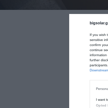
bigsolar.g
If you wish 
sensitive in
confirm you
continue se
information 
further disc
Προϊόν ενδιαφ
participants
Downstream 
Persona
I want t
Opted 