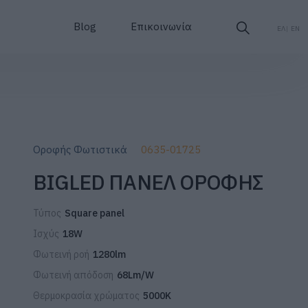
Blog
Επικοινωνία
ΕΛ
EN
Οροφής Φωτιστικά
0635-01725
BIGLED ΠΑΝΕΛ ΟΡΟΦΗΣ
Τύπος
Square panel
Ισχύς
18W
Φωτεινή ροή
1280lm
Φωτεινή απόδοση
68Lm/W
Θερμοκρασία χρώματος
5000K