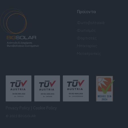
Προϊοντα
Φωτοβολταϊκά
Φωτισμός
Φορτιστές
Μπαταρίες
Μετατροπείς
Privacy Policy
|
Cookie Policy
© 2023 BIGSOLAR