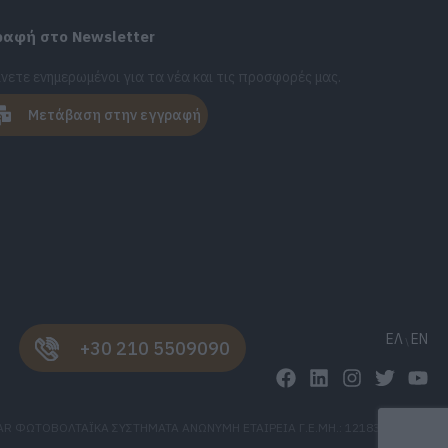
ραφή στο Newsletter
νετε ενημερωμένοι για τα νέα και τις προσφορές μας.
Μετάβαση στην εγγραφή
ΕΛ
EN
+30 210 5509090
AR ΦΩΤΟΒΟΛΤΑΪΚΑ ΣΥΣΤΗΜΑΤΑ ΑΝΩΝΥΜΗ ΕΤΑΙΡΕΙΑ Γ.Ε.ΜΗ.: 121836707000