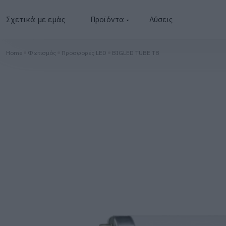
Σχετικά με εμάς
Προϊόντα
Λύσεις
Φωτοβολταϊκά
Home
Φωτισμός
Προσφορές LED
BIGLED TUBE T8
Μετατροπείς
Μπαταρίες
BESS
Φωτισμός
Φορτιστές