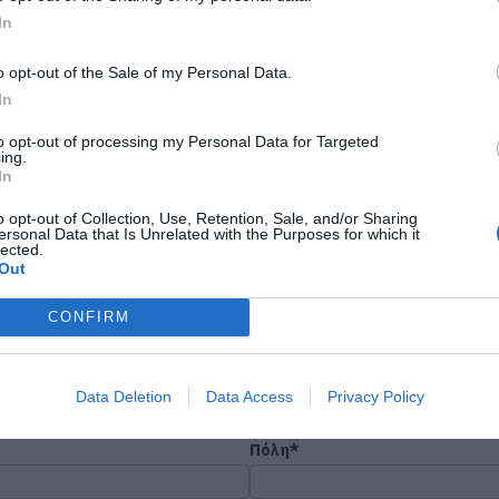
In
έροντος
o opt-out of the Sale of my Personal Data.
In
to opt-out of processing my Personal Data for Targeted
ing.
BIGLED TUBE T8
In
o opt-out of Collection, Use, Retention, Sale, and/or Sharing
ersonal Data that Is Unrelated with the Purposes for which it
lected.
Out
Εταιρεία*
CONFIRM
Email*
Data Deletion
Data Access
Privacy Policy
Πόλη*