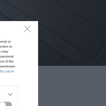
sonal or
ection to
ou may
 personal
out of the
 downstream
B’s List of