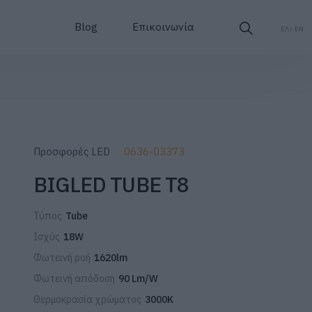
Blog
Επικοινωνία
ΕΛ
EN
Προσφορές LED
0636-03373
BIGLED TUBE T8
Τύπος
Tube
Ισχύς
18W
Φωτεινή ροή
1620lm
Φωτεινή απόδοση
90 Lm/W
Θερμοκρασία χρώματος
3000K