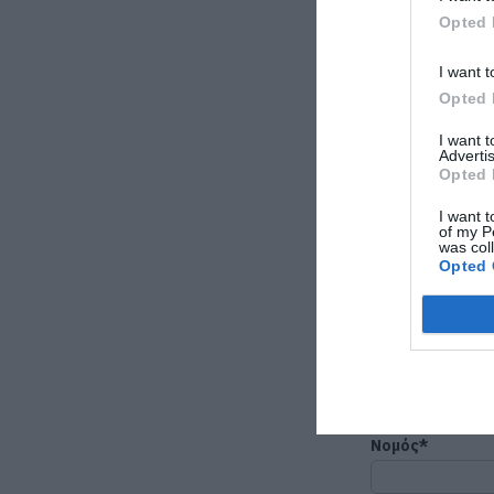
Opted 
Προϊόν ενδιαφ
I want t
Opted 
I want 
Advertis
Opted 
I want t
of my P
was col
Opted 
Όνομα*
Τηλέφωνο*
Νομός*