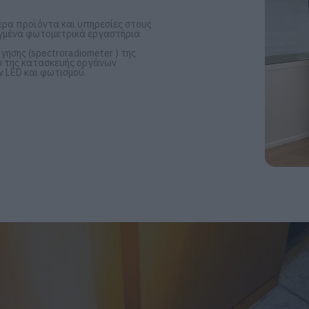
ερα προϊόντα και υπηρεσίες στους
λιγμένα φωτομετρικά εργαστήρια
ησης (spectroradiometer ) της
ου της κατασκευής οργάνων
 LED και φωτισμού.