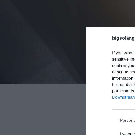
bigsolar.g
If you wish 
sensitive in
confirm you
continue se
information 
further disc
participants
Downstream 
Persona
I want t