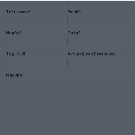
Τηλέφωνο*
Email*
Νομός*
Πόλη*
Ταχ. Κωδ.
Αντικείμενο Εταιρείας
Μήνυμα