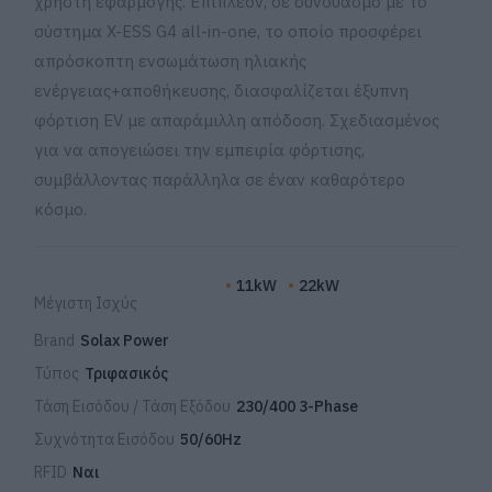
χρήστη εφαρμογής. Επιπλέον, σε συνδυασμό με το
σύστημα X-ESS G4 all-in-one, το οποίο προσφέρει
απρόσκοπτη ενσωμάτωση ηλιακής
ενέργειας+αποθήκευσης, διασφαλίζεται έξυπνη
φόρτιση EV με απαράμιλλη απόδοση. Σχεδιασμένος
για να απογειώσει την εμπειρία φόρτισης,
συμβάλλοντας παράλληλα σε έναν καθαρότερο
κόσμο.
11kW
22kW
Μέγιστη Ισχύς
Brand
Solax Power
Τύπος
Τριφασικός
Τάση Εισόδου / Τάση Εξόδου
230/400 3-Phase
Συχνότητα Εισόδου
50/60Hz
RFID
Ναι