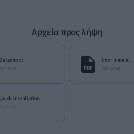
Αρχεία προς λήψη
Datasheet
User manual
PDF
99 KB
PDF
23 MB
Quick Installation
PDF
16 MB