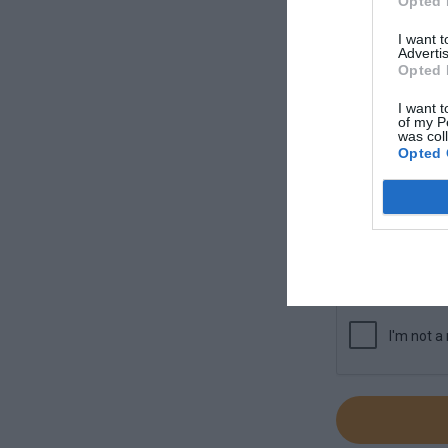
Opted 
I want 
Advertis
Μήνυμα
Opted 
I want t
of my P
was col
Opted 