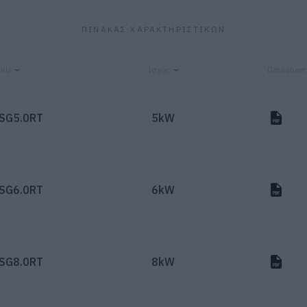
ΠΙΝΑΚΑΣ ΧΑΡΑΚΤΗΡΙΣΤΙΚΩΝ
SKU
Ισχύς
Datasheet
SG5.0RT
5kW
SG6.0RT
6kW
SG8.0RT
8kW