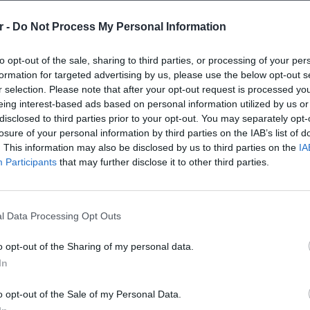
έροντος
r -
Do Not Process My Personal Information
to opt-out of the sale, sharing to third parties, or processing of your per
formation for targeted advertising by us, please use the below opt-out s
SUNGROW SG5.0/6.0/7.0/8.0/10/12RT
r selection. Please note that after your opt-out request is processed y
eing interest-based ads based on personal information utilized by us or
disclosed to third parties prior to your opt-out. You may separately opt-
losure of your personal information by third parties on the IAB’s list of
. This information may also be disclosed by us to third parties on the
IA
Εταιρεία*
Participants
that may further disclose it to other third parties.
Email*
l Data Processing Opt Outs
o opt-out of the Sharing of my personal data.
Πόλη*
In
o opt-out of the Sale of my Personal Data.
Αντικείμενο Εταιρείας