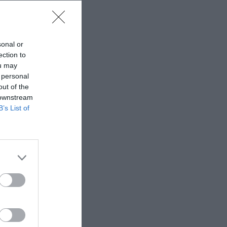
sonal or
ection to
ou may
 personal
out of the
 downstream
B’s List of