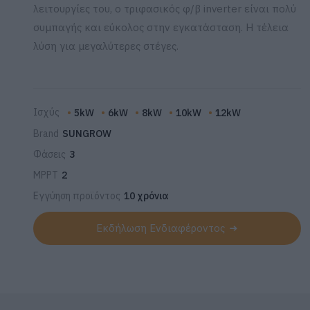
λειτουργίες του, ο τριφασικός φ/β inverter είναι πολύ
συμπαγής και εύκολος στην εγκατάσταση. Η τέλεια
λύση για μεγαλύτερες στέγες.
Ισχύς
5kW
6kW
8kW
10kW
12kW
Brand
SUNGROW
Φάσεις
3
MPPT
2
Εγγύηση προϊόντος
10 χρόνια
Εκδήλωση Ενδιαφέροντος