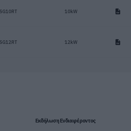
SG10RT
10kW
SG12RT
12kW
Εκδήλωση Ενδιαφέροντος