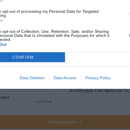
In
to opt-out of processing my Personal Data for Targeted
ing.
In
o opt-out of Collection, Use, Retention, Sale, and/or Sharing
ersonal Data that Is Unrelated with the Purposes for which it
lected.
Out
CONFIRM
Data Deletion
Data Access
Privacy Policy
Αποδέχομαι τους όρους και τι
Καταχώρηση