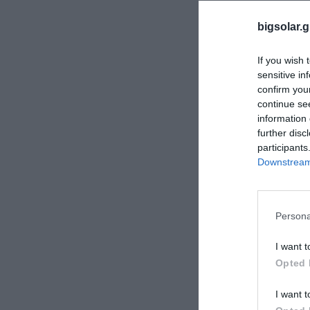
Προϊόν ενδιαφ
bigsolar.g
If you wish 
sensitive in
confirm you
continue se
information 
further disc
participants
Όνομα*
Downstream 
Τηλέφωνο*
Persona
I want t
Νομός*
Opted 
I want t
Ταχ. Κωδ.