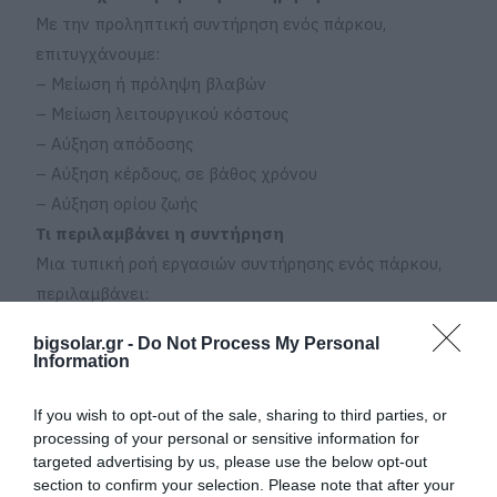
Με την προληπτική συντήρηση ενός πάρκου,
επιτυγχάνουμε:
– Μείωση ή πρόληψη βλαβών
– Μείωση λειτουργικού κόστους
– Αύξηση απόδοσης
– Αύξηση κέρδους, σε βάθος χρόνου
– Αύξηση ορίου ζωής
Τι περιλαμβάνει η συντήρηση
Μια τυπική ροή εργασιών συντήρησης ενός πάρκου,
περιλαμβάνει:
1. Ετήσιες συντηρήσεις Υποσταθμού
bigsolar.gr -
Do Not Process My Personal
o
Χώρος υποσταθμού (γενικά)
Information
o
Χώρος πεδίων μέσης τάσης
o
Χώρος μετασχηματιστή
If you wish to opt-out of the sale, sharing to third parties, or
processing of your personal or sensitive information for
o
Χώρος γενικού πίνακα & υποπίνακα χαμηλής
targeted advertising by us, please use the below opt-out
τάσης
section to confirm your selection. Please note that after your