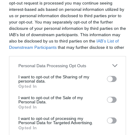
o
Θερμογραφικός έλεγχος (κύριου εξοπλισμού
opt-out request is processed you may continue seeing
πίνακα Μ.Τ. & Χ.Τ.)
interest-based ads based on personal information utilized by
us or personal information disclosed to third parties prior to
2
. Ετήσια συντήρηση πάρκου
your opt-out. You may separately opt-out of the further
o
Φ/Β πλαίσια – Σύστημα στήριξης
disclosure of your personal information by third parties on the
o
Ηλεκτρολογικές εγκαταστάσεις χαμηλής
IAB’s list of downstream participants. This information may
also be disclosed by us to third parties on the
IAB’s List of
τάσης
Downstream Participants
that may further disclose it to other
– Ηλεκτρικοί πίνακες AC/DC
third parties.
– Δίκτυο διανομής / Σύστημα γειώσεων και
Personal Data Processing Opt Outs
αντικεραυνικής προστασίας
– Σύστημα Ελέγχου και παρακολούθησης
I want to opt-out of the Sharing of my
personal data.
– Αντιστροφείς
Opted In
– Γενικός πίνακας χαμηλής τάσης (για έργα
I want to opt-out of the Sale of my
κάτω από 100kW)
Personal Data.
o
Σύστημα ασφαλείας
Opted In
– Σύστημα συναγερμού
I want to opt-out of processing my
Personal Data for Targeted Advertising.
– Κλειστό κύκλωμα τηλεόρασης – CCTV
Opted In
o
Γενικός έλεγχος του χώρου εγκατάστασης