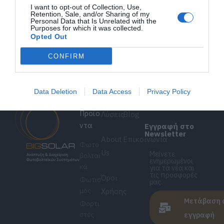
I want to opt-out of Collection, Use,
o
Ηλιοστάτες (trackers)
Retention, Sale, and/or Sharing of my
Η συντήρηση ενός πάρκου πραγματοποιείται από
Personal Data that Is Unrelated with the
Purposes for which it was collected.
εξειδικευμένη εταιρεία που αναλαμβάνει τέτοιου
Opted Out
είδους εργασίες.
CONFIRM
Data Deletion
Data Access
Privacy Policy
Προϊο
Λύσεις
Blog
ντα
Εγγραφή στο
Newsletter
About
Επικοινωνία
Φωτο
Us
Μείνετε
βολταϊ
ενημερωμένοι
κά
για τα νέα και
τις προσφορές
Όροι
Φωτισ
μας.
μός
Χρήσης
Μετάβαση 
Φορτι
στές
εγγραφή